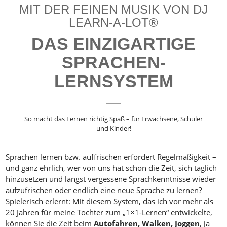
SEMINARE
MIT DER FEINEN MUSIK VON DJ
LEARN-A-LOT®
MEIN KONTO
DAS EINZIGARTIGE
KONTAKT
SPRACHEN-
€ 0,00
LERNSYSTEM
So macht das Lernen richtig Spaß – für Erwachsene, Schüler
und Kinder!
Sprachen lernen bzw. auffrischen erfordert Regelmäßigkeit –
und ganz ehrlich, wer von uns hat schon die Zeit, sich täglich
hinzusetzen und längst vergessene Sprachkenntnisse wieder
aufzufrischen oder endlich eine neue Sprache zu lernen?
Spielerisch erlernt: Mit diesem System, das ich vor mehr als
20 Jahren für meine Tochter zum „1×1-Lernen“ entwickelte,
können Sie die Zeit beim
Autofahren, Walken, Joggen
, ja