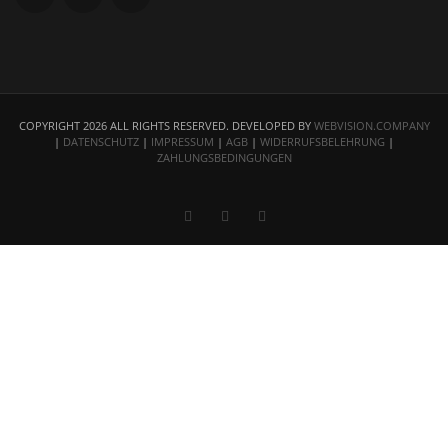
COPYRIGHT 2026 ALL RIGHTS RESERVED. DEVELOPED BY
WEBVISION.COMPANY
|
DATENSCHUTZ
|
IMPRESSUM
|
AGB
|
WIDERRUFSBELEHRUNG
|
ZAHLUNGSBEDINGUNGEN