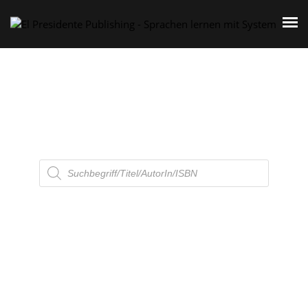
HOME
ÜBER UNS
SPRACHEN
LESEN
Products
search
MATHEMATIK
SINGEN
MUSIK
ARTISTS