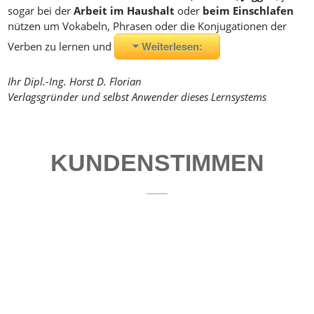
sogar bei der
Arbeit im Haushalt
oder
beim Einschlafen
nützen um Vokabeln, Phrasen oder die Konjugationen der
Weiterlesen:
Verben zu lernen und
Ihr Dipl.-Ing. Horst D. Florian
Verlagsgründer und selbst Anwender dieses Lernsystems
KUNDENSTIMMEN
Anfrage: Wie
Lieber Horst
Liebes Team,
komme ich zu
Florian!
ich habe mir
den CDs
Bin eine
am Samstag in
Englisch
begeisterte CD
Linz die CD
Grundwortschatz