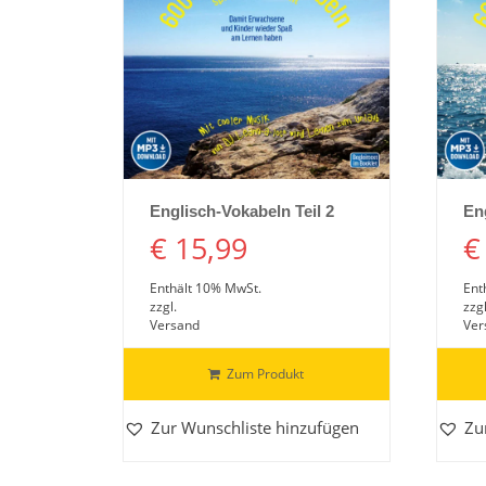
Details ansehen
Englisch-Vokabeln Teil 2
En
€
15,99
€
Enthält 10% MwSt.
Ent
zzgl.
zzgl
Versand
Ver
Zum Produkt
Zur Wunschliste hinzufügen
Zu