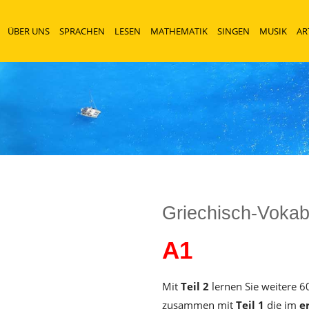
ÜBER UNS
SPRACHEN
LESEN
MATHEMATIK
SINGEN
MUSIK
AR
Griechisch-Vokabe
A1
Mit
Teil 2
lernen Sie weitere 
zusammen mit
Teil 1
die im
e