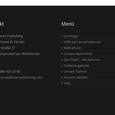
kt
Menü
ente Publishing
Lerntipps
. Horst D. Florian
Hilfe bei Lernproblemen
rstraße 77
Referenzen
umpendorf am Wörthersee
Unsere Geschichte
Das Team – die Autoren
Stellenangebote
-664-920 33 90
Unsere Partner
l-presidente-publishing.com
AutorIn werden
FAQ