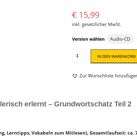
€
15,99
inkl. gesetzlicher MwSt.
Audio-CD
Version wählen
Griechisch-
IN DEN WARENKORB
Vokabeln
Teil
2
Zur Wunschliste hinzufüge
Menge
erisch erlernt – Grundwortschatz Teil 2
g, Lerntipps, Vokabeln zum Mitlesen), Gesamtlaufzeit: ca. 7