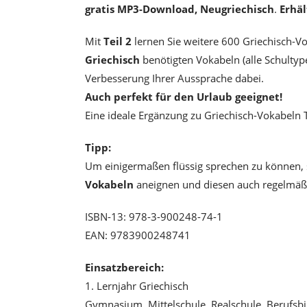
gratis MP3-Download, Neugriechisch
.
Erhäl
Mit
Teil 2
lernen Sie weitere 600 Griechisch-
Griechisch
benötigten Vokabeln (alle Schultyp
Verbesserung Ihrer Aussprache dabei.
Auch perfekt für den Urlaub geeignet!
Eine ideale Ergänzung zu Griechisch-Vokabeln T
Tipp:
Um einigermaßen flüssig sprechen zu können, s
Vokabeln
aneignen und diesen auch regelmäßi
ISBN-13: 978-3-900248-74-1
EAN: 9783900248741
Einsatzbereich:
1. Lernjahr Griechisch
Gymnasium, Mittelschule, Realschule, Berufsb