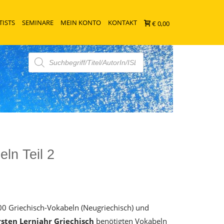
TISTS
SEMINARE
MEIN KONTO
KONTAKT
€ 0,00
Products
search
ln Teil 2
600 Griechisch-Vokabeln (Neugriechisch) und
rsten Lernjahr Griechisch
benötigten Vokabeln