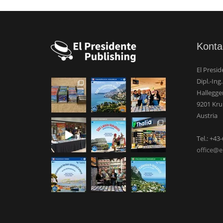
Konta
El Presid
Dipl.-Ing
Hallegge
9201 Kr
Austria
Tel.: +43
office@e