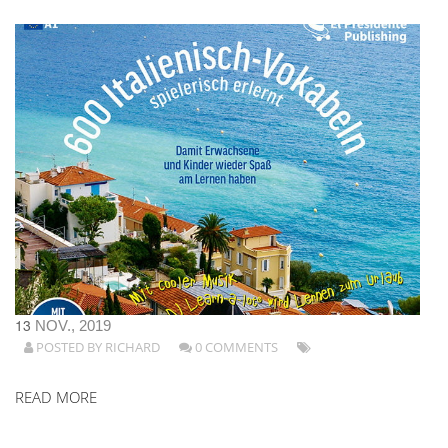
13
NOV., 2019
POSTED BY
RICHARD
0 COMMENTS
READ MORE