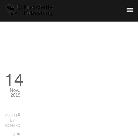
HOME
ÜBER UNS
SPRACHEN
14
LESEN
MATHEMATIK
Nov.,
2019
SINGEN
MUSIK
POSTED
BY
RICHARD
ARTISTS
0