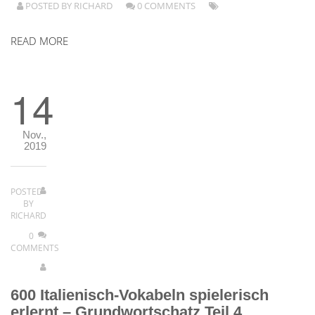
POSTED BY
RICHARD
0 COMMENTS
READ MORE
14
Nov.,
2019
POSTED
BY
RICHARD
0
COMMENTS
600 Italienisch-Vokabeln spielerisch
erlernt – Grundwortschatz Teil 4