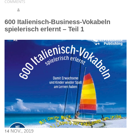
SEMINARE
COMMENTS
MEIN KONTO
600 Italienisch-Business-Vokabeln
spielerisch erlernt – Teil 1
KONTAKT
€ 0,00
14
NOV., 2019