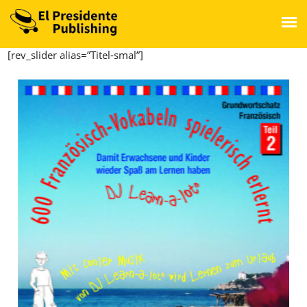
[rev_slider alias=”Titel-smal”]
HOME
ÜBER UNS
SPRACHEN
LESEN
MATHEMATIK
SINGEN
MUSIK
ARTISTS